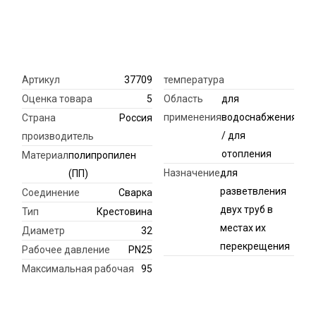
Артикул
37709
температура
Оценка товара
5
Область
для
применения
водоснабжения
Страна
Россия
/ для
производитель
отопления
Материал
полипропилен
Назначение
для
(ПП)
разветвления
Соединение
Сварка
двух труб в
Тип
Крестовина
местах их
Диаметр
32
перекрещения
Рабочее давление
PN25
Максимальная рабочая
95