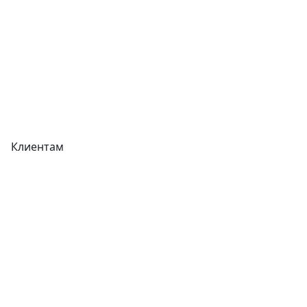
Акции
Реквизиты
Вакансии
Вопрос-Ответ
Карта сайта
Клиентам
Доставка
Оплата
Гарантия
Как купить
Типовой договор