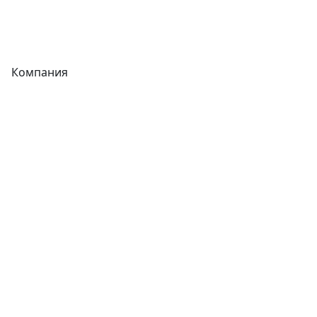
Теплообменники
Фитинги
Компания
Каталог
О компании
Новости
Статьи
Услуги
Контакты
Отзывы
Прайс-листы