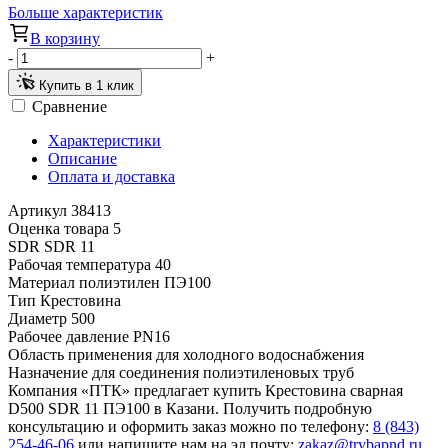
Больше характеристик
В корзину
-
+
Купить в 1 клик
Сравнение
Характеристики
Описание
Оплата и доставка
Артикул
38413
Оценка товара
5
SDR
SDR 11
Рабочая температура
40
Материал
полиэтилен ПЭ100
Тип
Крестовина
Диаметр
500
Рабочее давление
PN16
Область применения
для холодного водоснабжения
Назначение
для соединения полиэтиленовых труб
Компания «ПТК» предлагает купить Крестовина сварная
D500 SDR 11 ПЭ100 в Казани. Получить подробную
консультацию и оформить заказ можно по телефону:
8 (843)
254-46-06
или напишите нам на эл.почту:
zakaz@trybapnd.ru