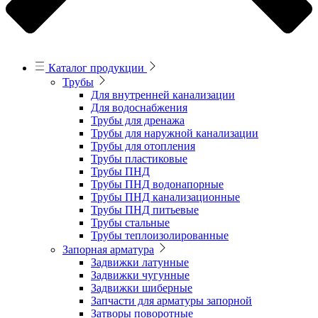
Каталог продукции
Трубы
Для внутренней канализации
Для водоснабжения
Трубы для дренажа
Трубы для наружной канализации
Трубы для отопления
Трубы пластиковые
Трубы ПНД
Трубы ПНД водонапорные
Трубы ПНД канализационные
Трубы ПНД питьевые
Трубы стальные
Трубы теплоизолированные
Запорная арматура
Задвижки латунные
Задвижки чугунные
Задвижки шиберные
Запчасти для арматуры запорной
Затворы поворотные