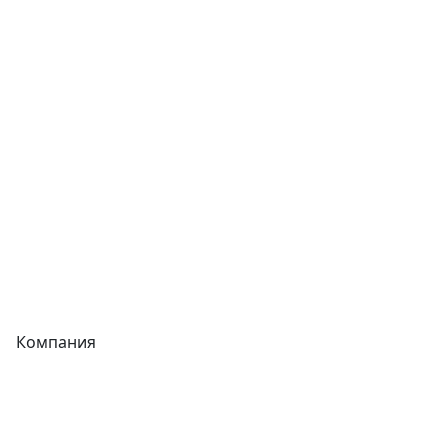
Сварочное оборудование
Теплообменники
Фитинги
Трубы
Запорная арматура
Сварочное оборудование
Теплообменники
Фитинги
Компания
Каталог
О компании