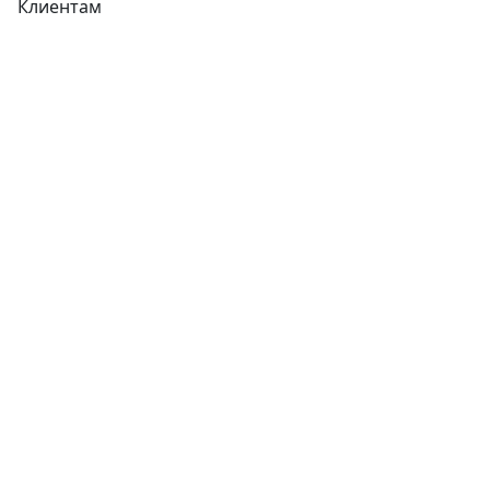
Клиентам
Доставка
Оплата
Гарантия
Как купить
Типовой договор
Контроль качества
Обмен и возврат
Политика конфиденциальности
Гост
Сертификаты