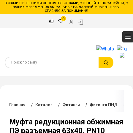
В СВЯЗИ С ВНЕШНИМИ ОБСТОЯТЕЛЬСТВАМИ, УТОЧНЯЙТЕ, ПОЖАЛУЙСТА, У
НАШИХ МЕНЕДЖЕРОВ АКТУАЛЬНЫЕ НА ДАННЫЙ МОМЕНТ ЦЕНЫ.
СПАСИБО ЗА ПОНИМАНИЕ.
0
Главная
/
Каталог
/
Фитинги
/
Фитинги ПНД
/
Му
Муфта редукционная обжимная
ПЭ разъемная 63х40, PN10