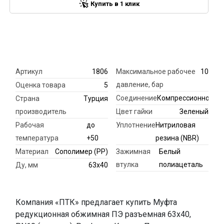
Купить в 1 клик
Артикул
1806
Максимальное рабочее
10
давление, бар
Оценка товара
5
Соединение
Компрессионное
Страна
Турция
производитель
Цвет гайки
Зеленый
Рабочая
до
Уплотнение
Нитриловая
температура
+50
резина (NBR)
Материал
Сополимер (РР)
Зажимная
Белый
втулка
полиацеталь
Ду, мм
63х40
Компания «ПТК» предлагает купить Муфта
редукционная обжимная ПЭ разъемная 63х40,