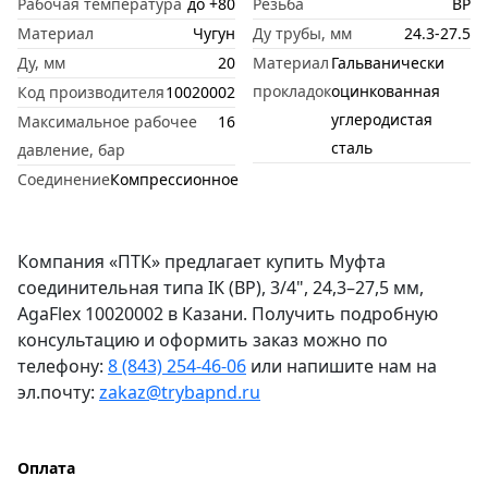
Рабочая температура
до +80
Резьба
ВР
Материал
Чугун
Ду трубы, мм
24.3-27.5
Ду, мм
20
Материал
Гальванически
прокладок
оцинкованная
Код производителя
10020002
углеродистая
Максимальное рабочее
16
сталь
давление, бар
Соединение
Компрессионное
Компания «ПТК» предлагает купить Муфта
соединительная типа IK (ВР), 3/4", 24,3–27,5 мм,
AgaFlex 10020002 в Казани. Получить подробную
консультацию и оформить заказ можно по
телефону:
8 (843) 254-46-06
или напишите нам на
эл.почту:
zakaz@trybapnd.ru
Оплата