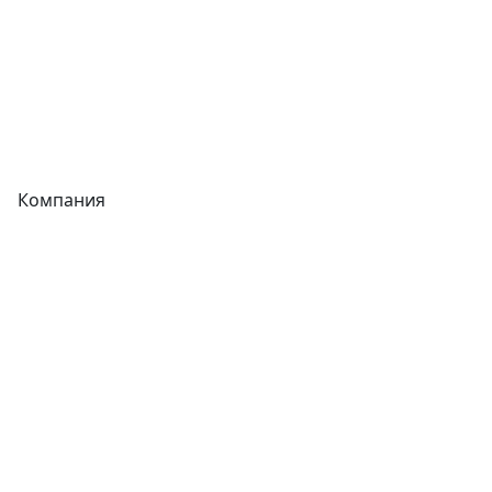
Запорная арматура
Сварочное оборудование
Теплообменники
Фитинги
Компания
Каталог
О компании
Новости
Статьи
Услуги
Контакты