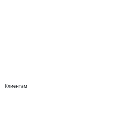
Отзывы
Прайс-листы
Акции
Реквизиты
Вакансии
Вопрос-Ответ
Карта сайта
Клиентам
Доставка
Оплата
Гарантия