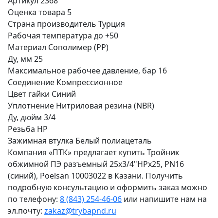
Артикул
2368
Оценка товара
5
Страна производитель
Турция
Рабочая температура
до +50
Материал
Сополимер (РР)
Ду, мм
25
Максимальное рабочее давление, бар
16
Соединение
Компрессионное
Цвет гайки
Синий
Уплотнение
Нитриловая резина (NBR)
Ду, дюйм
3/4
Резьба
НР
Зажимная втулка
Белый полиацеталь
Компания «ПТК» предлагает купить Тройник
обжимной ПЭ разъемный 25х3/4"НРх25, PN16
(синий), Poelsan 10003022 в Казани. Получить
подробную консультацию и оформить заказ можно
по телефону:
8 (843) 254-46-06
или напишите нам на
эл.почту:
zakaz@trybapnd.ru