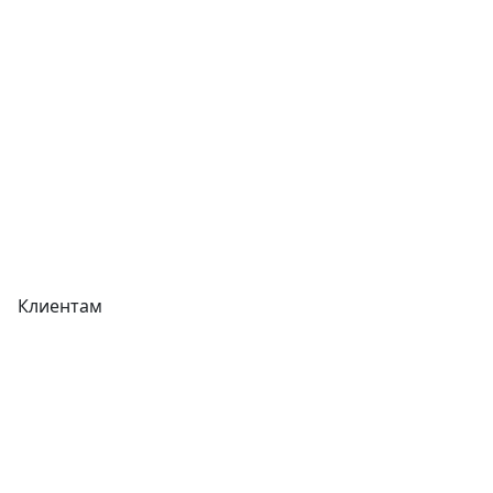
Отзывы
Прайс-листы
Акции
Реквизиты
Вакансии
Вопрос-Ответ
Карта сайта
Клиентам
Доставка
Оплата
Гарантия
Как купить