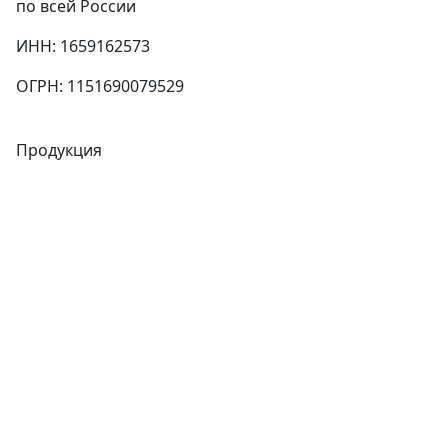
по всей России
ИНН: 1659162573
ОГРН: 1151690079529
Продукция
Трубы
Запорная арматура
Сварочное оборудование
Теплообменники
Фитинги
Трубы
Запорная арматура