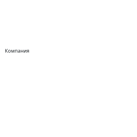
Сварочное оборудование
Теплообменники
Фитинги
Компания
Каталог
О компании
Новости
Статьи
Услуги
Контакты