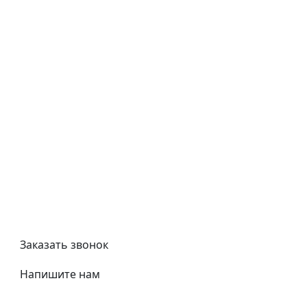
Типовой договор
Контроль качества
Обмен и возврат
Политика конфиденциальности
Гост
Сертификаты
Трубный калькулятор
Политика обработки персональных данных
Заказать звонок
Напишите нам