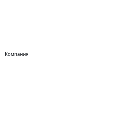
Запорная арматура
Сварочное оборудование
Теплообменники
Фитинги
Компания
Каталог
О компании
Новости
Статьи
Услуги
Контакты