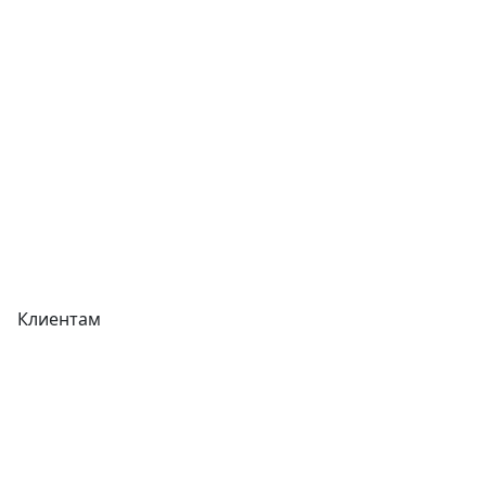
Отзывы
Прайс-листы
Акции
Реквизиты
Вакансии
Вопрос-Ответ
Карта сайта
Клиентам
Доставка
Оплата
Гарантия