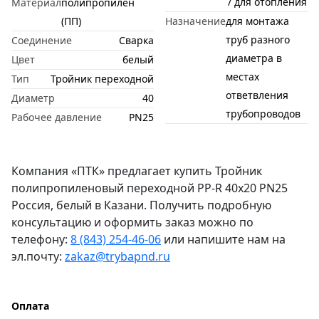
/ для отопления
Материал
полипропилен
(ПП)
Назначение
для монтажа
труб разного
Соединение
Сварка
диаметра в
Цвет
белый
местах
Тип
Тройник переходной
ответвления
Диаметр
40
трубопроводов
Рабочее давление
PN25
Компания «ПТК» предлагает купить Тройник
полипропиленовый переходной PP-R 40х20 PN25
Россия, белый в Казани. Получить подробную
консультацию и оформить заказ можно по
телефону:
8 (843) 254-46-06
или напишите нам на
эл.почту:
zakaz@trybapnd.ru
Оплата