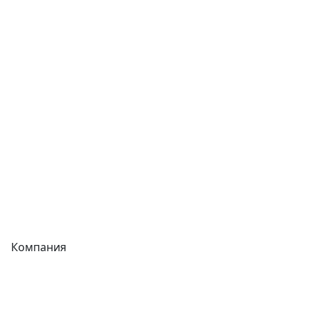
Сварочное оборудование
Теплообменники
Фитинги
Трубы
Запорная арматура
Сварочное оборудование
Теплообменники
Фитинги
Компания
Каталог
О компании