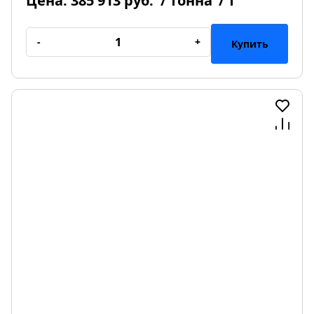
Цена:
385 913 руб.
/ тонна
/ т
-
+
Купить