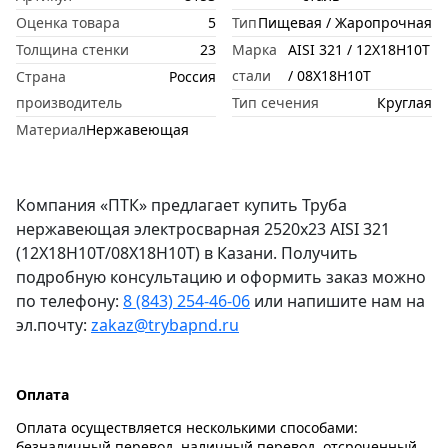
Оценка товара
5
Тип
Пищевая / Жаропрочная
Толщина стенки
23
Марка
AISI 321 / 12Х18Н10Т
стали
/ 08Х18Н10Т
Страна
Россия
производитель
Тип сечения
Круглая
Материал
Нержавеющая
Компания «ПТК» предлагает купить Труба
нержавеющая электросварная 2520х23 AISI 321
(12Х18Н10Т/08Х18Н10Т) в Казани. Получить
подробную консультацию и оформить заказ можно
по телефону:
8 (843) 254-46-06
или напишите нам на
эл.почту:
zakaz@trybapnd.ru
Оплата
Оплата осуществляется несколькими способами:
безналичный перевод, наличный перевод, отсроченный