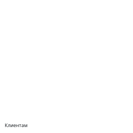
Статьи
Услуги
Контакты
Отзывы
Прайс-листы
Акции
Реквизиты
Вакансии
Вопрос-Ответ
Карта сайта
Клиентам