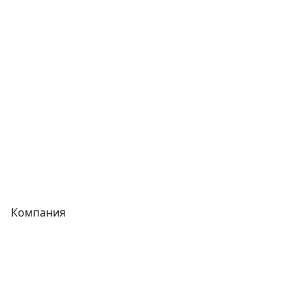
Теплообменники
Фитинги
Трубы
Запорная арматура
Сварочное оборудование
Теплообменники
Фитинги
Компания
Каталог
О компании
Новости