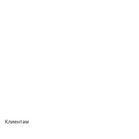
Услуги
Контакты
Отзывы
Прайс-листы
Акции
Реквизиты
Вакансии
Вопрос-Ответ
Карта сайта
Клиентам
Доставка