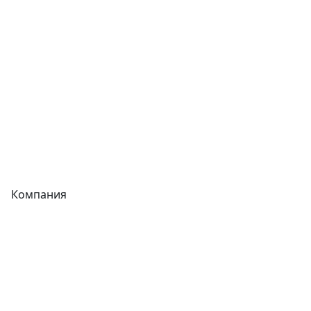
Фитинги
Трубы
Запорная арматура
Сварочное оборудование
Теплообменники
Фитинги
Компания
Каталог
О компании
Новости
Статьи