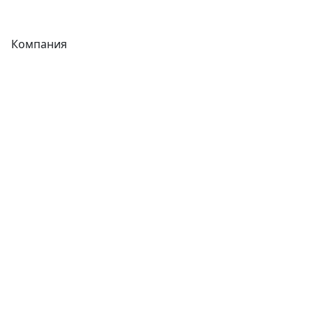
Фитинги
Компания
Каталог
О компании
Новости
Статьи
Услуги
Контакты
Отзывы
Прайс-листы
Акции