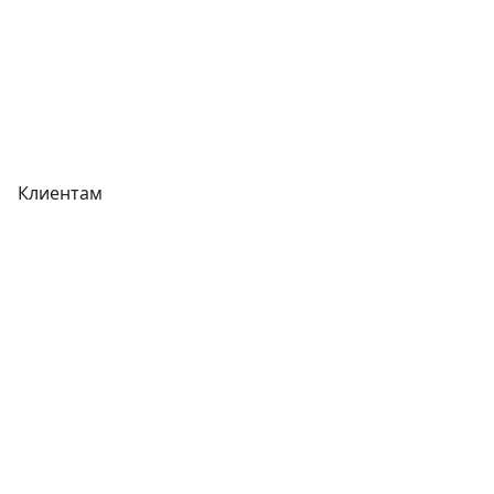
Реквизиты
Вакансии
Вопрос-Ответ
Карта сайта
Клиентам
Доставка
Оплата
Гарантия
Как купить
Типовой договор
Контроль качества