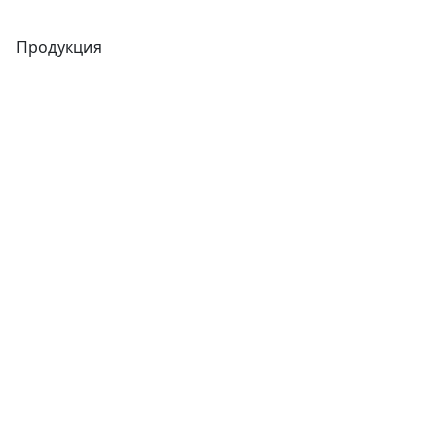
Продукция
Трубы
Запорная арматура
Сварочное оборудование
Теплообменники
Фитинги
Трубы
Запорная арматура
Сварочное оборудование
Теплообменники