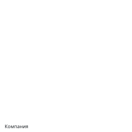
Трубы
Запорная арматура
Сварочное оборудование
Теплообменники
Фитинги
Трубы
Запорная арматура
Сварочное оборудование
Теплообменники
Фитинги
Компания