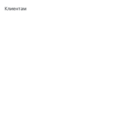
Клиентам
Доставка
Оплата
Гарантия
Как купить
Типовой договор
Контроль качества
Обмен и возврат
Политика конфиденциальности
Гост
Сертификаты