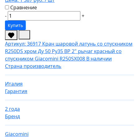
Цена:
1 387 руб.
/ шт
Сравнение
-
+
Купить
Артикул: 36917
Кран шаровой латунь со спускником
R250DS хром Ду 50 Ру35 ВР 2" рычаг красный со
спускником Giacomini R250SX008
В наличии
Страна производитель
Италия
Гарантия
2 года
Бренд
Giacomini